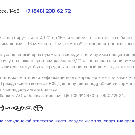
ссе, 14с3
+7 (848) 238-62-72
ита варьируется от 4.9%
до 15%
и зависит от конкретного банка
ксимальный - 96 месяцев. При этом любые дополнительные ком
в условленный срок суммы автокредита или суммы процентов по
рочку платежа в среднем размере 0,1% от первоначальной сум
рушителе могут быть переданы в специальный реестр должников
сит исключительно информационный характер и ни при каких ус
Гражданского кодекса РФ. Для получения подробной информации 
ь к менеджерам автоцентра
 банком АO «ТБанк».
Лицензия ЦБ РФ № 2673 от 09.07.2024.
ие гражданской ответственности владельцев транспортных сре