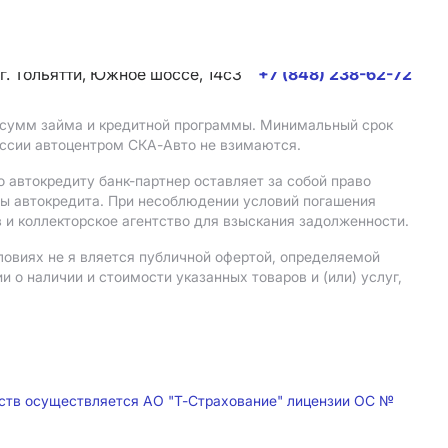
г. Тольятти, Южное шоссе, 14с3
+7 (848) 238-62-72
, сумм займа и кредитной программы. Минимальный срок
иссии автоцентром СКА-Авто не взимаются.
 автокредиту банк-партнер оставляет за собой право
мы автокредита. При несоблюдении условий погашения
 и коллекторское агентство для взыскания задолженности.
ловиях не я вляется публичной офертой, определяемой
о наличии и стоимости указанных товаров и (или) услуг,
дств осуществляется АО "Т-Страхование" лицензии ОС №