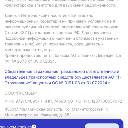
коллекторское агентство для взыскания задолженности.
Данный Интернет-сайт носит исключительно
информационный характер и ни при каких условиях не я
вляется публичной офертой, определяемой положениями
Статьи 437 Гражданского кодекса РФ. Для получения
подробной информации о наличии и стоимости указанных
товаров и (или) услуг, пожалуйста, обращайтесь к
менеджерам автоцентра
Кредит предоставляется банком АO «ТБанк».
Лицензия ЦБ
РФ № 2673 от 09.07.2024.
Обязательное страхование гражданской ответственности
владельцев транспортных средств осуществляется АО "Т-
Страхование" лицензии ОС № 0191-03 от 01.07.2024 г.
ООО "ПРЕМЬЕР"
ИНН: 9727048957
/ КПП: 745601001
/ ОГРН: 1237700657072
455017, Челябинская область, г.о. Магнитогорский, г.
Магнитогорск, ул. Ушакова, д. 35
Политика в отношении обработки персональных данных
ользуем cookies