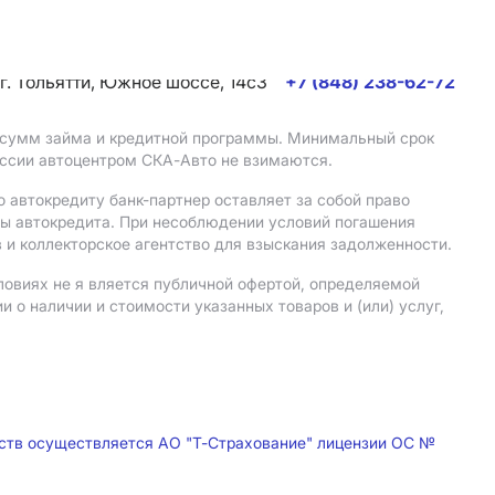
г. Тольятти, Южное шоссе, 14с3
+7 (848) 238-62-72
, сумм займа и кредитной программы. Минимальный срок
иссии автоцентром СКА-Авто не взимаются.
 автокредиту банк-партнер оставляет за собой право
мы автокредита. При несоблюдении условий погашения
 и коллекторское агентство для взыскания задолженности.
ловиях не я вляется публичной офертой, определяемой
о наличии и стоимости указанных товаров и (или) услуг,
дств осуществляется АО "Т-Страхование" лицензии ОС №