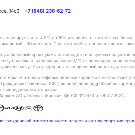
ссе, 14с3
+7 (848) 238-62-72
ита варьируется от 4.9%
до 15%
и зависит от конкретного банка
ксимальный - 96 месяцев. При этом любые дополнительные ком
в условленный срок суммы автокредита или суммы процентов по
рочку платежа в среднем размере 0,1% от первоначальной сум
рушителе могут быть переданы в специальный реестр должников
сит исключительно информационный характер и ни при каких ус
Гражданского кодекса РФ. Для получения подробной информации 
ь к менеджерам автоцентра
 банком АO «ТБанк».
Лицензия ЦБ РФ № 2673 от 09.07.2024.
ие гражданской ответственности владельцев транспортных сре