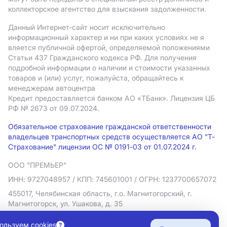
коллекторское агентство для взыскания задолженности.
Данный Интернет-сайт носит исключительно
информационный характер и ни при каких условиях не я
вляется публичной офертой, определяемой положениями
Статьи 437 Гражданского кодекса РФ. Для получения
подробной информации о наличии и стоимости указанных
товаров и (или) услуг, пожалуйста, обращайтесь к
менеджерам автоцентра
Кредит предоставляется банком АO «ТБанк».
Лицензия ЦБ
РФ № 2673 от 09.07.2024.
Обязательное страхование гражданской ответственности
владельцев транспортных средств осуществляется АО "Т-
Страхование" лицензии ОС № 0191-03 от 01.07.2024 г.
ООО "ПРЕМЬЕР"
ИНН: 9727048957
/ КПП: 745601001
/ ОГРН: 1237700657072
455017, Челябинская область, г.о. Магнитогорский, г.
Магнитогорск, ул. Ушакова, д. 35
Политика в отношении обработки персональных данных
ользуем cookies