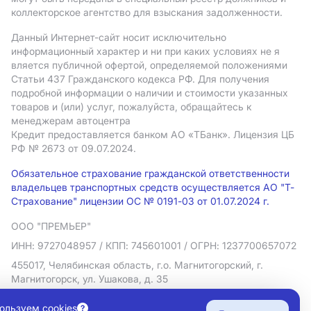
коллекторское агентство для взыскания задолженности.
Данный Интернет-сайт носит исключительно
информационный характер и ни при каких условиях не я
вляется публичной офертой, определяемой положениями
Статьи 437 Гражданского кодекса РФ. Для получения
подробной информации о наличии и стоимости указанных
товаров и (или) услуг, пожалуйста, обращайтесь к
менеджерам автоцентра
Кредит предоставляется банком АO «ТБанк».
Лицензия ЦБ
РФ № 2673 от 09.07.2024.
Обязательное страхование гражданской ответственности
владельцев транспортных средств осуществляется АО "Т-
Страхование" лицензии ОС № 0191-03 от 01.07.2024 г.
ООО "ПРЕМЬЕР"
ИНН: 9727048957
/ КПП: 745601001
/ ОГРН: 1237700657072
455017, Челябинская область, г.о. Магнитогорский, г.
Магнитогорск, ул. Ушакова, д. 35
Политика в отношении обработки персональных данных
ользуем cookies