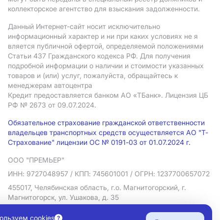
коллекторское агентство для взыскания задолженности.
Данный Интернет-сайт носит исключительно
информационный характер и ни при каких условиях не я
вляется публичной офертой, определяемой положениями
Статьи 437 Гражданского кодекса РФ. Для получения
подробной информации о наличии и стоимости указанных
товаров и (или) услуг, пожалуйста, обращайтесь к
менеджерам автоцентра
Кредит предоставляется банком АO «ТБанк».
Лицензия ЦБ
РФ № 2673 от 09.07.2024.
Обязательное страхование гражданской ответственности
владельцев транспортных средств осуществляется АО "Т-
Страхование" лицензии ОС № 0191-03 от 01.07.2024 г.
ООО "ПРЕМЬЕР"
ИНН: 9727048957
/ КПП: 745601001
/ ОГРН: 1237700657072
455017, Челябинская область, г.о. Магнитогорский, г.
Магнитогорск, ул. Ушакова, д. 35
Политика в отношении обработки персональных данных
ользуем cookies