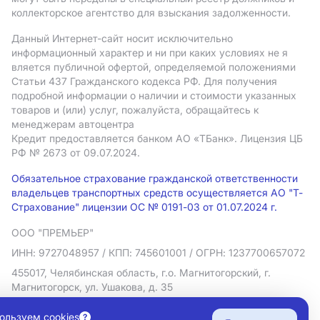
коллекторское агентство для взыскания задолженности.
Данный Интернет-сайт носит исключительно
информационный характер и ни при каких условиях не я
вляется публичной офертой, определяемой положениями
Статьи 437 Гражданского кодекса РФ. Для получения
подробной информации о наличии и стоимости указанных
товаров и (или) услуг, пожалуйста, обращайтесь к
менеджерам автоцентра
Кредит предоставляется банком АO «ТБанк».
Лицензия ЦБ
РФ № 2673 от 09.07.2024.
Обязательное страхование гражданской ответственности
владельцев транспортных средств осуществляется АО "Т-
Страхование" лицензии ОС № 0191-03 от 01.07.2024 г.
ООО "ПРЕМЬЕР"
ИНН: 9727048957
/ КПП: 745601001
/ ОГРН: 1237700657072
455017, Челябинская область, г.о. Магнитогорский, г.
Магнитогорск, ул. Ушакова, д. 35
Политика в отношении обработки персональных данных
ользуем cookies