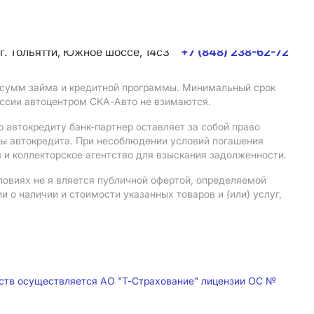
г. Тольятти, Южное шоссе, 14с3
+7 (848) 238-62-72
, сумм займа и кредитной программы. Минимальный срок
иссии автоцентром СКА-Авто не взимаются.
 автокредиту банк-партнер оставляет за собой право
мы автокредита. При несоблюдении условий погашения
 и коллекторское агентство для взыскания задолженности.
ловиях не я вляется публичной офертой, определяемой
о наличии и стоимости указанных товаров и (или) услуг,
дств осуществляется АО "Т-Страхование" лицензии ОС №