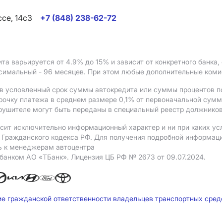
ссе, 14с3
+7 (848) 238-62-72
ита варьируется от 4.9%
до 15%
и зависит от конкретного банка
ксимальный - 96 месяцев. При этом любые дополнительные ком
в условленный срок суммы автокредита или суммы процентов по
рочку платежа в среднем размере 0,1% от первоначальной сум
рушителе могут быть переданы в специальный реестр должников
сит исключительно информационный характер и ни при каких ус
Гражданского кодекса РФ. Для получения подробной информации 
ь к менеджерам автоцентра
 банком АO «ТБанк».
Лицензия ЦБ РФ № 2673 от 09.07.2024.
ие гражданской ответственности владельцев транспортных сре