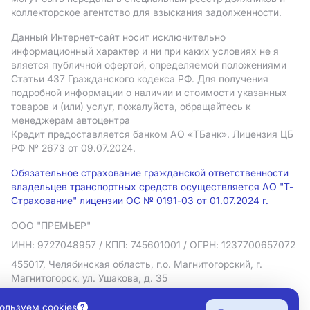
коллекторское агентство для взыскания задолженности.
Данный Интернет-сайт носит исключительно
информационный характер и ни при каких условиях не я
вляется публичной офертой, определяемой положениями
Статьи 437 Гражданского кодекса РФ. Для получения
подробной информации о наличии и стоимости указанных
товаров и (или) услуг, пожалуйста, обращайтесь к
менеджерам автоцентра
Кредит предоставляется банком АO «ТБанк».
Лицензия ЦБ
РФ № 2673 от 09.07.2024.
Обязательное страхование гражданской ответственности
владельцев транспортных средств осуществляется АО "Т-
Страхование" лицензии ОС № 0191-03 от 01.07.2024 г.
ООО "ПРЕМЬЕР"
ИНН: 9727048957
/ КПП: 745601001
/ ОГРН: 1237700657072
455017, Челябинская область, г.о. Магнитогорский, г.
Магнитогорск, ул. Ушакова, д. 35
Политика в отношении обработки персональных данных
ользуем cookies