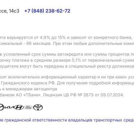
ссе, 14с3
+7 (848) 238-62-72
ита варьируется от 4.9%
до 15%
и зависит от конкретного банка
ксимальный - 96 месяцев. При этом любые дополнительные ком
в условленный срок суммы автокредита или суммы процентов по
рочку платежа в среднем размере 0,1% от первоначальной сум
рушителе могут быть переданы в специальный реестр должников
сит исключительно информационный характер и ни при каких ус
Гражданского кодекса РФ. Для получения подробной информации 
ь к менеджерам автоцентра
 банком АO «ТБанк».
Лицензия ЦБ РФ № 2673 от 09.07.2024.
ие гражданской ответственности владельцев транспортных сре