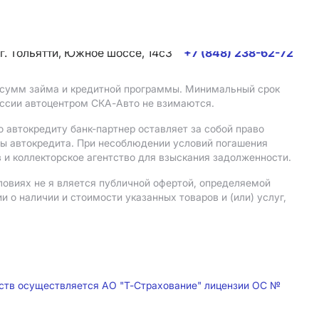
г. Тольятти, Южное шоссе, 14с3
+7 (848) 238-62-72
, сумм займа и кредитной программы. Минимальный срок
иссии автоцентром СКА-Авто не взимаются.
 автокредиту банк-партнер оставляет за собой право
мы автокредита. При несоблюдении условий погашения
 и коллекторское агентство для взыскания задолженности.
ловиях не я вляется публичной офертой, определяемой
о наличии и стоимости указанных товаров и (или) услуг,
дств осуществляется АО "Т-Страхование" лицензии ОС №