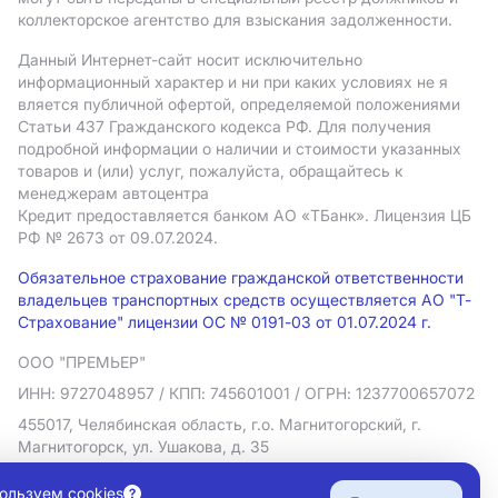
коллекторское агентство для взыскания задолженности.
Данный Интернет-сайт носит исключительно
информационный характер и ни при каких условиях не я
вляется публичной офертой, определяемой положениями
Статьи 437 Гражданского кодекса РФ. Для получения
подробной информации о наличии и стоимости указанных
товаров и (или) услуг, пожалуйста, обращайтесь к
менеджерам автоцентра
Кредит предоставляется банком АO «ТБанк».
Лицензия ЦБ
РФ № 2673 от 09.07.2024.
Обязательное страхование гражданской ответственности
владельцев транспортных средств осуществляется АО "Т-
Страхование" лицензии ОС № 0191-03 от 01.07.2024 г.
ООО "ПРЕМЬЕР"
ИНН: 9727048957
/ КПП: 745601001
/ ОГРН: 1237700657072
455017, Челябинская область, г.о. Магнитогорский, г.
Магнитогорск, ул. Ушакова, д. 35
Политика в отношении обработки персональных данных
ользуем cookies