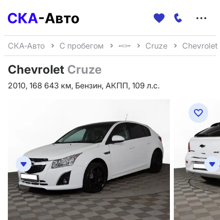
Меню
сайта
СКА-Авто
С пробегом
Cruze
Chevrolet
Chevrolet
Cruze
2010, 168 643 км, Бензин, АКПП, 109 л.с.