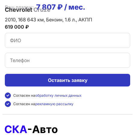
7 807 ₽ / мес.
Ваш платеж:
Chevrolet
Cruze
2010,
168 643 км,
Бензин,
1.6 л.,
АКПП
619 000 ₽
Оставить заявку
Согласен на
обработку личных данных
Согласен на
рекламную рассылку