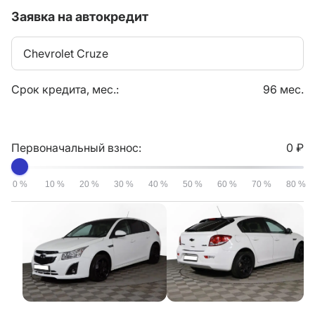
Заявка на автокредит
Chevrolet Cruze
Срок кредита, мес.:
96 мес.
Первоначальный взнос:
0 ₽
0 %
10 %
20 %
30 %
40 %
50 %
60 %
70 %
80 %