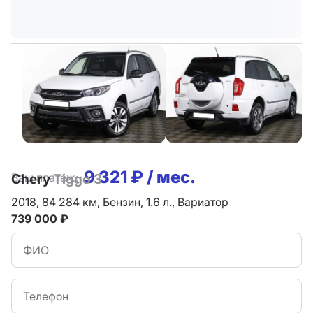
9 321 ₽ / мес.
Ваш платеж:
Chery
Tiggo 3
2018,
84 284 км,
Бензин,
1.6 л.,
Вариатор
739 000 ₽