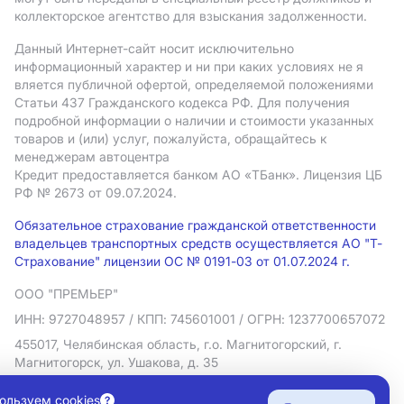
коллекторское агентство для взыскания задолженности.
Данный Интернет-сайт носит исключительно
информационный характер и ни при каких условиях не я
вляется публичной офертой, определяемой положениями
Статьи 437 Гражданского кодекса РФ. Для получения
подробной информации о наличии и стоимости указанных
товаров и (или) услуг, пожалуйста, обращайтесь к
менеджерам автоцентра
Кредит предоставляется банком АO «ТБанк».
Лицензия ЦБ
РФ № 2673 от 09.07.2024.
Обязательное страхование гражданской ответственности
владельцев транспортных средств осуществляется АО "Т-
Страхование" лицензии ОС № 0191-03 от 01.07.2024 г.
ООО "ПРЕМЬЕР"
ИНН: 9727048957
/ КПП: 745601001
/ ОГРН: 1237700657072
455017, Челябинская область, г.о. Магнитогорский, г.
Магнитогорск, ул. Ушакова, д. 35
Политика в отношении обработки персональных данных
ользуем cookies