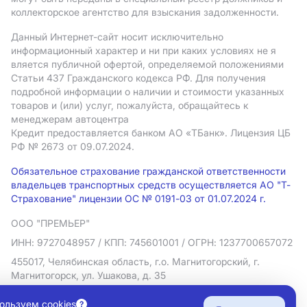
коллекторское агентство для взыскания задолженности.
Данный Интернет-сайт носит исключительно
информационный характер и ни при каких условиях не я
вляется публичной офертой, определяемой положениями
Статьи 437 Гражданского кодекса РФ. Для получения
подробной информации о наличии и стоимости указанных
товаров и (или) услуг, пожалуйста, обращайтесь к
менеджерам автоцентра
Кредит предоставляется банком АO «ТБанк».
Лицензия ЦБ
РФ № 2673 от 09.07.2024.
Обязательное страхование гражданской ответственности
владельцев транспортных средств осуществляется АО "Т-
Страхование" лицензии ОС № 0191-03 от 01.07.2024 г.
ООО "ПРЕМЬЕР"
ИНН: 9727048957
/ КПП: 745601001
/ ОГРН: 1237700657072
455017, Челябинская область, г.о. Магнитогорский, г.
Магнитогорск, ул. Ушакова, д. 35
Политика в отношении обработки персональных данных
ользуем cookies