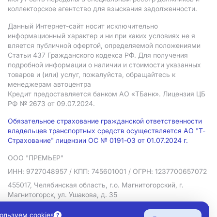
коллекторское агентство для взыскания задолженности.
Данный Интернет-сайт носит исключительно
информационный характер и ни при каких условиях не я
вляется публичной офертой, определяемой положениями
Статьи 437 Гражданского кодекса РФ. Для получения
подробной информации о наличии и стоимости указанных
товаров и (или) услуг, пожалуйста, обращайтесь к
менеджерам автоцентра
Кредит предоставляется банком АO «ТБанк».
Лицензия ЦБ
РФ № 2673 от 09.07.2024.
Обязательное страхование гражданской ответственности
владельцев транспортных средств осуществляется АО "Т-
Страхование" лицензии ОС № 0191-03 от 01.07.2024 г.
ООО "ПРЕМЬЕР"
ИНН: 9727048957
/ КПП: 745601001
/ ОГРН: 1237700657072
455017, Челябинская область, г.о. Магнитогорский, г.
Магнитогорск, ул. Ушакова, д. 35
Политика в отношении обработки персональных данных
ользуем cookies