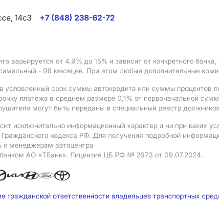
ссе, 14с3
+7 (848) 238-62-72
ита варьируется от 4.9%
до 15%
и зависит от конкретного банка
ксимальный - 96 месяцев. При этом любые дополнительные ком
в условленный срок суммы автокредита или суммы процентов по
рочку платежа в среднем размере 0,1% от первоначальной сум
рушителе могут быть переданы в специальный реестр должников
сит исключительно информационный характер и ни при каких ус
Гражданского кодекса РФ. Для получения подробной информации 
ь к менеджерам автоцентра
 банком АO «ТБанк».
Лицензия ЦБ РФ № 2673 от 09.07.2024.
ие гражданской ответственности владельцев транспортных сре