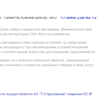
г. Тольятти, Южное шоссе, 14с3
+7 (848) 238-62-72
, сумм займа и кредитной программы. Минимальный срок
иссии автоцентром СКА-Авто не взимаются.
 автокредиту банк-партнер оставляет за собой право
мы автокредита. При несоблюдении условий погашения
 и коллекторское агентство для взыскания задолженности.
ловиях не я вляется публичной офертой, определяемой
о наличии и стоимости указанных товаров и (или) услуг,
дств осуществляется АО "Т-Страхование" лицензии ОС №