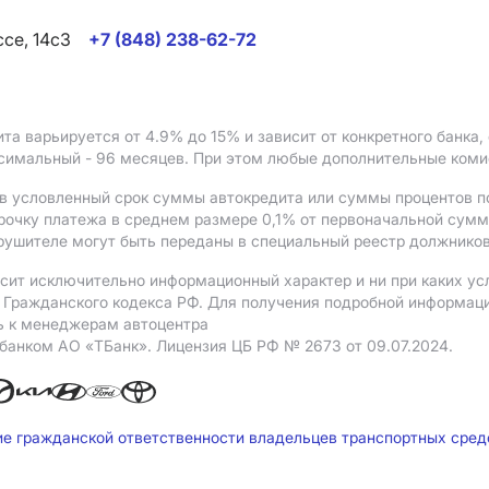
ссе, 14с3
+7 (848) 238-62-72
ита варьируется от 4.9%
до 15%
и зависит от конкретного банка
ксимальный - 96 месяцев. При этом любые дополнительные ком
в условленный срок суммы автокредита или суммы процентов по
рочку платежа в среднем размере 0,1% от первоначальной сум
рушителе могут быть переданы в специальный реестр должников
сит исключительно информационный характер и ни при каких ус
Гражданского кодекса РФ. Для получения подробной информации 
ь к менеджерам автоцентра
 банком АO «ТБанк».
Лицензия ЦБ РФ № 2673 от 09.07.2024.
ие гражданской ответственности владельцев транспортных сре