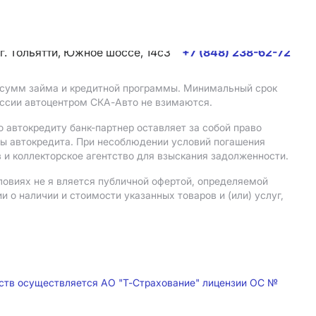
г. Тольятти, Южное шоссе, 14с3
+7 (848) 238-62-72
, сумм займа и кредитной программы. Минимальный срок
иссии автоцентром СКА-Авто не взимаются.
 автокредиту банк-партнер оставляет за собой право
мы автокредита. При несоблюдении условий погашения
 и коллекторское агентство для взыскания задолженности.
ловиях не я вляется публичной офертой, определяемой
о наличии и стоимости указанных товаров и (или) услуг,
дств осуществляется АО "Т-Страхование" лицензии ОС №