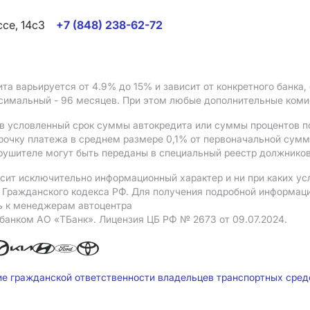
ссе, 14с3
+7 (848) 238-62-72
ита варьируется от 4.9%
до 15%
и зависит от конкретного банка
ксимальный - 96 месяцев. При этом любые дополнительные ком
в условленный срок суммы автокредита или суммы процентов по
рочку платежа в среднем размере 0,1% от первоначальной сум
рушителе могут быть переданы в специальный реестр должников
сит исключительно информационный характер и ни при каких ус
Гражданского кодекса РФ. Для получения подробной информации 
ь к менеджерам автоцентра
 банком АO «ТБанк».
Лицензия ЦБ РФ № 2673 от 09.07.2024.
ие гражданской ответственности владельцев транспортных сре