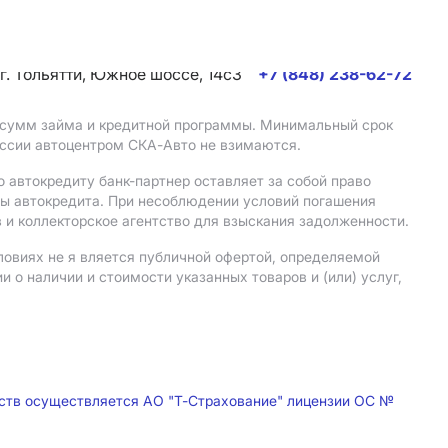
г. Тольятти, Южное шоссе, 14с3
+7 (848) 238-62-72
, сумм займа и кредитной программы. Минимальный срок
иссии автоцентром СКА-Авто не взимаются.
 автокредиту банк-партнер оставляет за собой право
мы автокредита. При несоблюдении условий погашения
 и коллекторское агентство для взыскания задолженности.
ловиях не я вляется публичной офертой, определяемой
о наличии и стоимости указанных товаров и (или) услуг,
дств осуществляется АО "Т-Страхование" лицензии ОС №