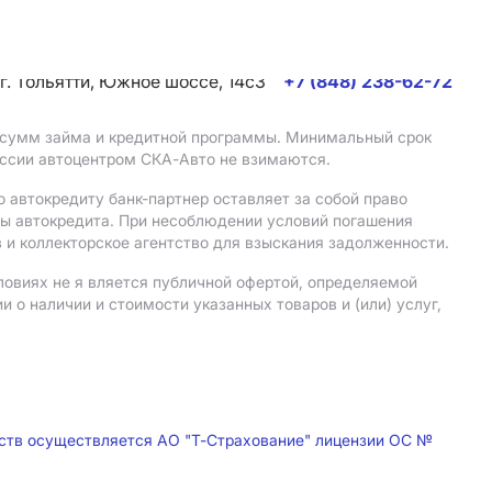
г. Тольятти, Южное шоссе, 14с3
+7 (848) 238-62-72
, сумм займа и кредитной программы. Минимальный срок
иссии автоцентром СКА-Авто не взимаются.
 автокредиту банк-партнер оставляет за собой право
мы автокредита. При несоблюдении условий погашения
 и коллекторское агентство для взыскания задолженности.
ловиях не я вляется публичной офертой, определяемой
о наличии и стоимости указанных товаров и (или) услуг,
дств осуществляется АО "Т-Страхование" лицензии ОС №