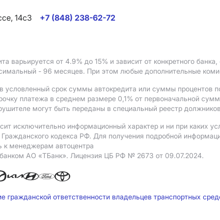
ссе, 14с3
+7 (848) 238-62-72
ита варьируется от 4.9%
до 15%
и зависит от конкретного банка
ксимальный - 96 месяцев. При этом любые дополнительные ком
в условленный срок суммы автокредита или суммы процентов по
рочку платежа в среднем размере 0,1% от первоначальной сум
рушителе могут быть переданы в специальный реестр должников
сит исключительно информационный характер и ни при каких ус
Гражданского кодекса РФ. Для получения подробной информации 
ь к менеджерам автоцентра
 банком АO «ТБанк».
Лицензия ЦБ РФ № 2673 от 09.07.2024.
ие гражданской ответственности владельцев транспортных сре