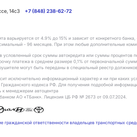
ссе, 14с3
+7 (848) 238-62-72
ита варьируется от 4.9%
до 15%
и зависит от конкретного банка
ксимальный - 96 месяцев. При этом любые дополнительные ком
в условленный срок суммы автокредита или суммы процентов по
рочку платежа в среднем размере 0,1% от первоначальной сум
рушителе могут быть переданы в специальный реестр должников
сит исключительно информационный характер и ни при каких ус
Гражданского кодекса РФ. Для получения подробной информации 
ь к менеджерам автоцентра
 банком АO «ТБанк».
Лицензия ЦБ РФ № 2673 от 09.07.2024.
ие гражданской ответственности владельцев транспортных сре