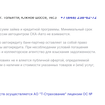
г. Тольятти, Южное шоссе, 14с3
+7 (848) 238-62-72
, сумм займа и кредитной программы. Минимальный срок
иссии автоцентром СКА-Авто не взимаются.
 автокредиту банк-партнер оставляет за собой право
мы автокредита. При несоблюдении условий погашения
 и коллекторское агентство для взыскания задолженности.
ловиях не я вляется публичной офертой, определяемой
о наличии и стоимости указанных товаров и (или) услуг,
дств осуществляется АО "Т-Страхование" лицензии ОС №