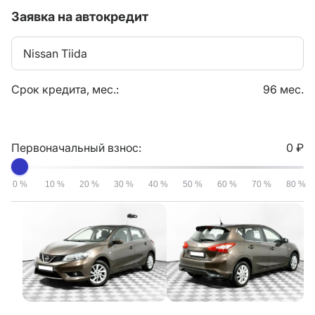
Заявка на автокредит
Nissan Tiida
Срок кредита, мес.:
96 мес.
Первоначальный взнос:
0 ₽
0 %
10 %
20 %
30 %
40 %
50 %
60 %
70 %
80 %