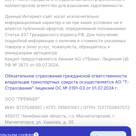
коллекторское агентство для взыскания задолженности.
Данный Интернет-сайт носит исключительно
информационный характер и ни при каких условиях не я
вляется публичной офертой, определяемой положениями
Статьи 437 Гражданского кодекса РФ. Для получения
подробной информации о наличии и стоимости указанных
товаров и (или) услуг, пожалуйста, обращайтесь к
менеджерам автоцентра
Кредит предоставляется банком АO «ТБанк».
Лицензия ЦБ
РФ № 2673 от 09.07.2024.
Обязательное страхование гражданской ответственности
владельцев транспортных средств осуществляется АО "Т-
Страхование" лицензии ОС № 0191-03 от 01.07.2024 г.
ООО "ПРЕМЬЕР"
ИНН: 9727048957
/ КПП: 745601001
/ ОГРН: 1237700657072
455017, Челябинская область, г.о. Магнитогорский, г.
Магнитогорск, ул. Ушакова, д. 35
Политика в отношении обработки персональных данных
ользуем cookies