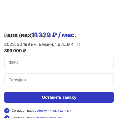
11 339 ₽ / мес.
Ваш платеж:
LADA (ВАЗ)
Largus
2023,
30 199 км,
Бензин,
1.6 л.,
МКПП
899 000 ₽
Оставить заявку
Согласен на
обработку личных данных
Согласен на
рекламную рассылку