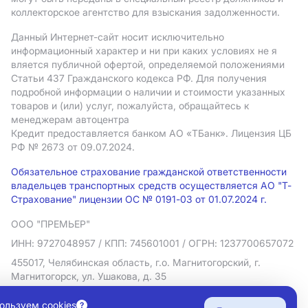
коллекторское агентство для взыскания задолженности.
Данный Интернет-сайт носит исключительно
информационный характер и ни при каких условиях не я
вляется публичной офертой, определяемой положениями
Статьи 437 Гражданского кодекса РФ. Для получения
подробной информации о наличии и стоимости указанных
товаров и (или) услуг, пожалуйста, обращайтесь к
менеджерам автоцентра
Кредит предоставляется банком АO «ТБанк».
Лицензия ЦБ
РФ № 2673 от 09.07.2024.
Обязательное страхование гражданской ответственности
владельцев транспортных средств осуществляется АО "Т-
Страхование" лицензии ОС № 0191-03 от 01.07.2024 г.
ООО "ПРЕМЬЕР"
ИНН: 9727048957
/ КПП: 745601001
/ ОГРН: 1237700657072
455017, Челябинская область, г.о. Магнитогорский, г.
Магнитогорск, ул. Ушакова, д. 35
Политика в отношении обработки персональных данных
ользуем cookies