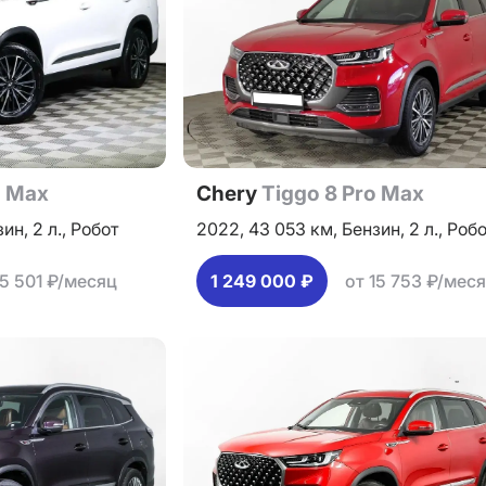
o Max
Chery
Tiggo 8 Pro Max
зин,
2 л.,
Робот
2022,
43 053 км,
Бензин,
2 л.,
Робо
15 501 ₽/месяц
1 249 000 ₽
от 15 753 ₽/мес