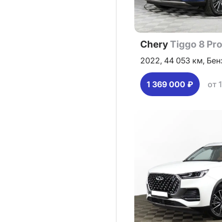
Chery
Tiggo 8 Pr
2022,
44 053 км,
Бен
1 369 000 ₽
от 