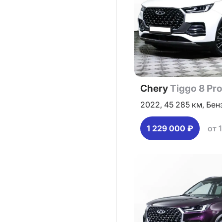
Chery
Tiggo 8 Pr
2022,
45 285 км,
Бен
1 229 000 ₽
от 