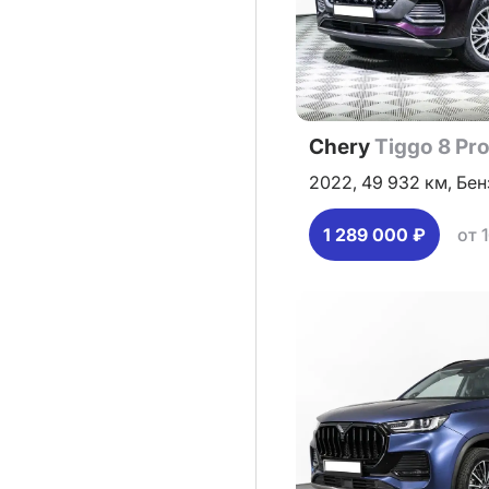
Chery
Tiggo 8 Pr
2022,
49 932 км,
Бен
1 289 000 ₽
от 