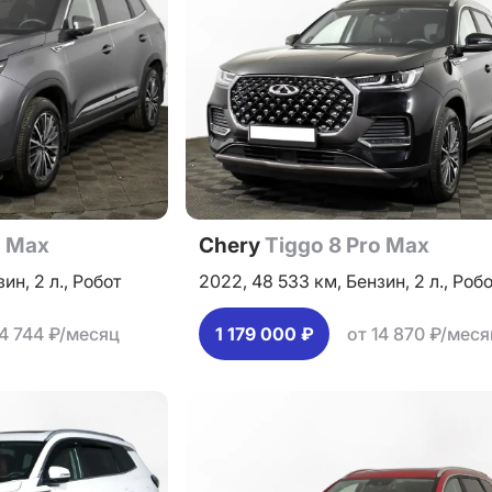
o Max
Chery
Tiggo 8 Pro Max
зин,
2 л.,
Робот
2022,
48 533 км,
Бензин,
2 л.,
Робо
14 744 ₽/месяц
1 179 000 ₽
от 14 870 ₽/меся