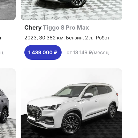
Chery
Tiggo 8 Pro Max
т
2023,
30 382 км,
Бензин,
2 л.,
Робот
яц
1 439 000 ₽
от 18 149 ₽/месяц