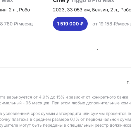
o Max
Chery
Tiggo 8 Pro Max
зин,
2 л.,
Робот
2023,
33 053 км,
Бензин,
2 л.,
Робо
18 780 ₽/месяц
1 519 000 ₽
от 19 158 ₽/меся
1
г
ита варьируется от 4.9%
до 15%
и зависит от конкретного банка
ксимальный - 96 месяцев. При этом любые дополнительные ком
в условленный срок суммы автокредита или суммы процентов по
рочку платежа в среднем размере 0,1% от первоначальной сум
рушителе могут быть переданы в специальный реестр должников