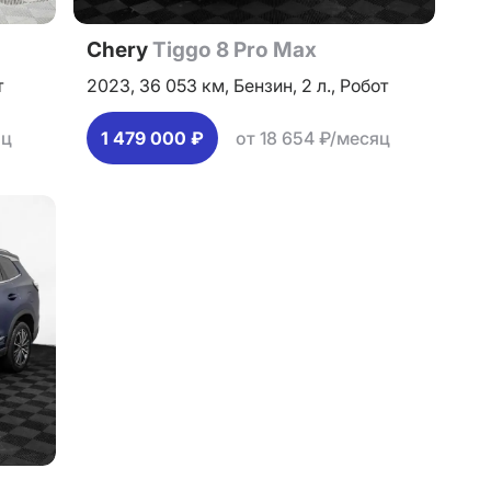
Chery
Tiggo 8 Pro Max
т
2023,
36 053 км,
Бензин,
2 л.,
Робот
яц
1 479 000 ₽
от 18 654 ₽/месяц