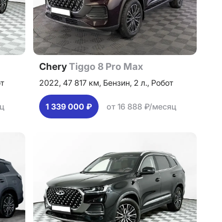
Chery
Tiggo 8 Pro Max
т
2022,
47 817 км,
Бензин,
2 л.,
Робот
яц
1 339 000 ₽
от 16 888 ₽/месяц