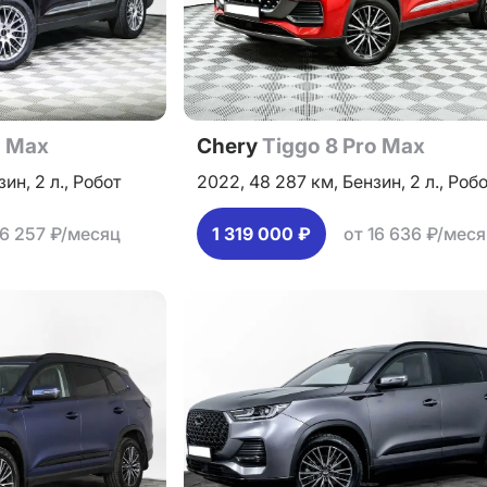
o Max
Chery
Tiggo 8 Pro Max
зин,
2 л.,
Робот
2022,
48 287 км,
Бензин,
2 л.,
Робо
16 257 ₽/месяц
1 319 000 ₽
от 16 636 ₽/мес