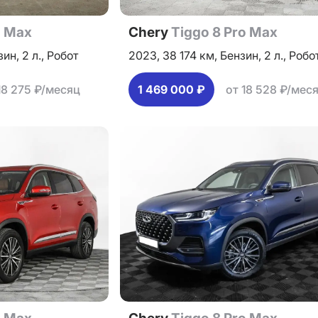
o Max
Chery
Tiggo 8 Pro Max
зин,
2 л.,
Робот
2023,
38 174 км,
Бензин,
2 л.,
Робо
18 275 ₽/месяц
1 469 000 ₽
от 18 528 ₽/мес