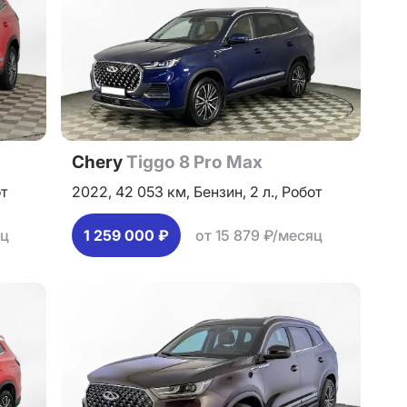
Chery
Tiggo 8 Pro Max
т
2022,
42 053 км,
Бензин,
2 л.,
Робот
яц
1 259 000 ₽
от 15 879 ₽/месяц