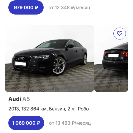
979 000 ₽
от 12 348 ₽/месяц
Audi
A5
2013,
132 864 км,
Бензин,
2 л.,
Робот
1 069 000 ₽
от 13 483 ₽/месяц